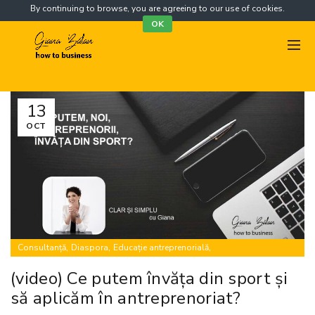
By continuing to browse, you are agreeing to our use of cookies.
OK
13
OCT
,
,
,
Consultanță
Diaspora
Educație antreprenorială
,
,
,
Finanțări nerambursabile
Mentorat
Proiecte europene
Training
(video) Ce putem învăța din sport și
să aplicăm în antreprenoriat?