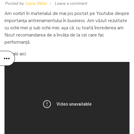
Posted by
Giana Bălan
Leave a comment
Am vorbit în materialul de mai jos postat pe Youtube despre
importanța antrenamentului în business. Am văzut rezultate
cu ochii mei și sub ochii mei, așa că, cu toată încrederea am
făcut recomandarea de a învăța de la cei care fac
performanță.
Detalii aici: