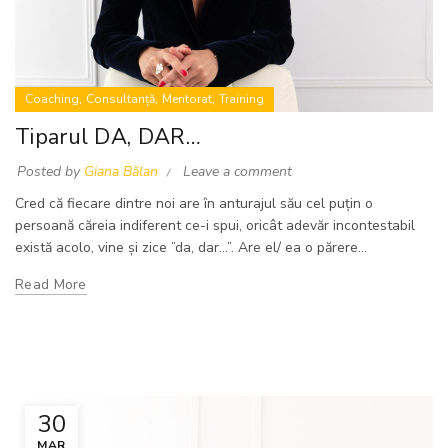
,
,
,
Coaching
Consultanță
Mentorat
Training
Tiparul DA, DAR…
Posted by
Giana Bălan
Leave a comment
Cred că fiecare dintre noi are în anturajul său cel puțin o
persoană căreia indiferent ce-i spui, oricât adevăr incontestabil
există acolo, vine și zice ”da, dar...”. Are el/ ea o părere...
Read More
30
MAR