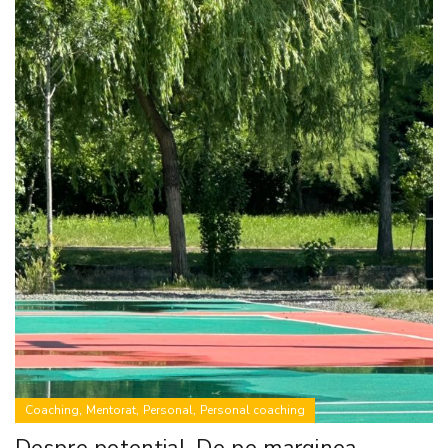
,
,
,
Coaching
Mentorat
Personal
Personal coaching
Despre potențial. De pe marginea