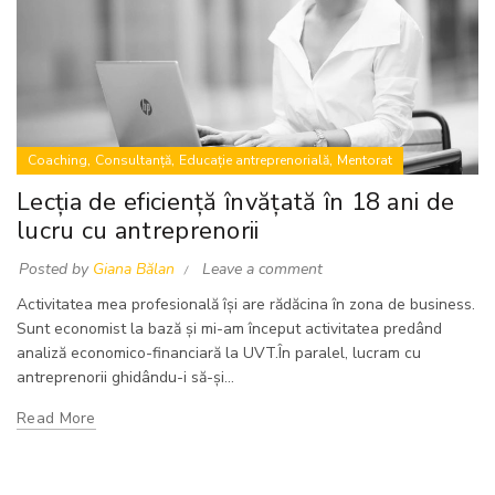
,
,
,
Coaching
Consultanță
Educație antreprenorială
Mentorat
Lecția de eficiență învățată în 18 ani de
lucru cu antreprenorii
Posted by
Giana Bălan
Leave a comment
Activitatea mea profesională își are rădăcina în zona de business.
Sunt economist la bază și mi-am început activitatea predând
analiză economico-financiară la UVT.În paralel, lucram cu
antreprenorii ghidându-i să-și...
Read More