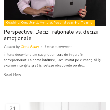
,
,
,
,
Coaching
Consultanță
Mentorat
Personal coaching
Training
Perspective. Decizii raționale vs. decizii
emoționale
Posted by
Giana Bălan
Leave a comment
În luna decembrie am susținut un curs de inițiere în
antreprenoriat. La prima întâlnire, i-am invitat pe cursanți să își
exprime intențiile și să își seteze obiectivele pentru...
Read More
21