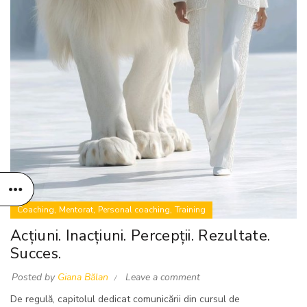
,
,
,
Coaching
Mentorat
Personal coaching
Training
Acțiuni. Inacțiuni. Percepții. Rezultate.
Succes.
Posted by
Giana Bălan
Leave a comment
De regulă, capitolul dedicat comunicării din cursul de