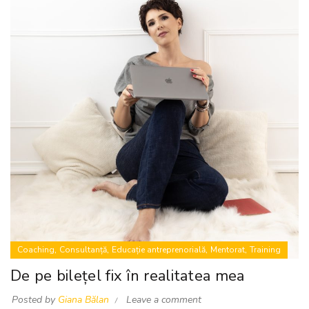
,
,
,
,
Coaching
Consultanță
Educație antreprenorială
Mentorat
Training
De pe bilețel fix în realitatea mea
Posted by
Giana Bălan
Leave a comment