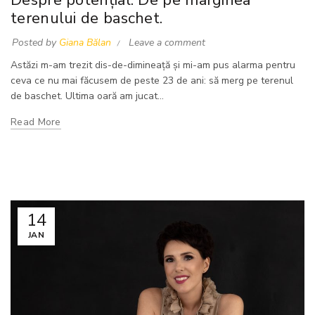
terenului de baschet.
Posted by
Giana Bălan
Leave a comment
Astăzi m-am trezit dis-de-dimineață și mi-am pus alarma pentru
ceva ce nu mai făcusem de peste 23 de ani: să merg pe terenul
de baschet. Ultima oară am jucat...
Read More
14
JAN