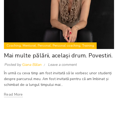
,
,
,
,
Coaching
Mentorat
Personal
Personal coaching
Training
Mai multe pălării, același drum. Povestiri.
Posted by
Giana Bălan
Leave a comment
În urmă cu ceva timp am fost invitată să le vorbesc unor studenți
despre parcursul meu. Am fost invitată pentru că am îmbinat și
schimbat de-a lungul timpului mai...
Read More