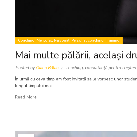
,
,
,
,
Coaching
Mentorat
Personal
Personal coaching
Training
Mai multe pălării, același dr
Posted by
Giana Bălan
coaching
,
consultanță pentru creșter
În urmă cu ceva timp am fost invitată să le vorbesc unor stude
lungul timpului mai...
Read More