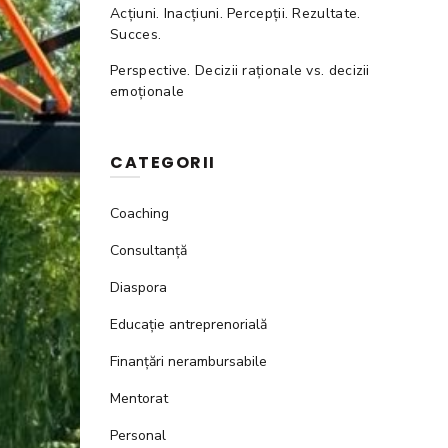
Acțiuni. Inacțiuni. Percepții. Rezultate.
Succes.
Perspective. Decizii raționale vs. decizii
emoționale
CATEGORII
Coaching
Consultanță
Diaspora
Educație antreprenorială
Finanțări nerambursabile
Mentorat
Personal