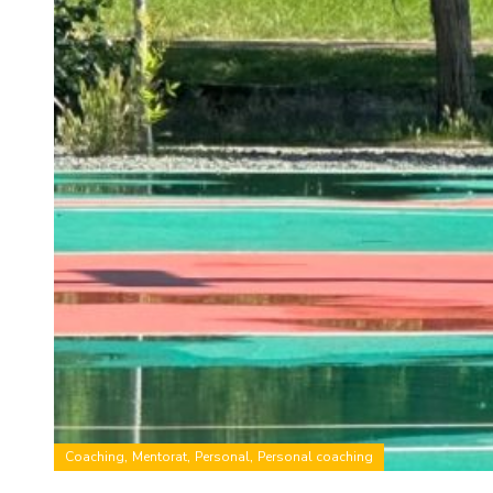
,
,
,
Coaching
Mentorat
Personal
Personal coaching