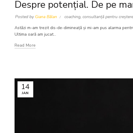
Despre potențial. De pe mar
Posted by
Giana Bălan
coaching
,
consultanță pentru creșter
Astăzi m-am trezit dis-de-dimineață și mi-am pus alarma pentr
Ultima oară am jucat...
Read More
14
JAN