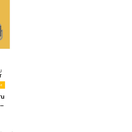
le
ru
 –