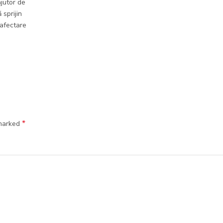
jutor de
 sprijin
 afectare
*
 marked