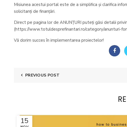
Misiunea acestui portal este de a simplifica și clarifica inf
solicitanți de finanțări.
Direct pe pagina lor de ANUNȚURI puteți găsi detalii privin
(https://www.totuldesprefinantari.ro/category/anunturi-fo
Vă dorim succes în implementarea proiectelor!
PREVIOUS POST
RE
15
NOV