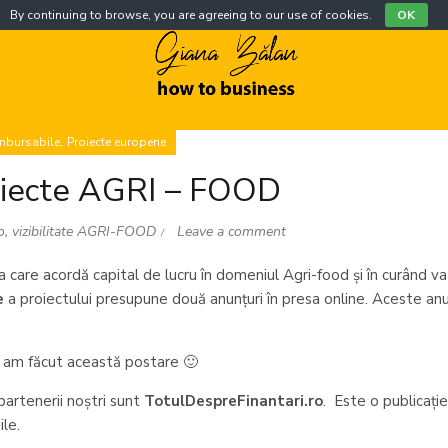
By continuing to browse, you are agreeing to our use of cookies.
OK
,
ambursabile
Proiecte europene
proiecte AGRI – FOOD
o
,
vizibilitate AGRI-FOOD
Leave a comment
a care acordă capital de lucru în domeniul Agri-food și în curând 
ie
a proiectului presupune două anunțuri în presa online. Aceste anu
, am făcut această postare 🙂
 partenerii noștri sunt
TotulDespreFinantari.ro
. Este o publicați
le.