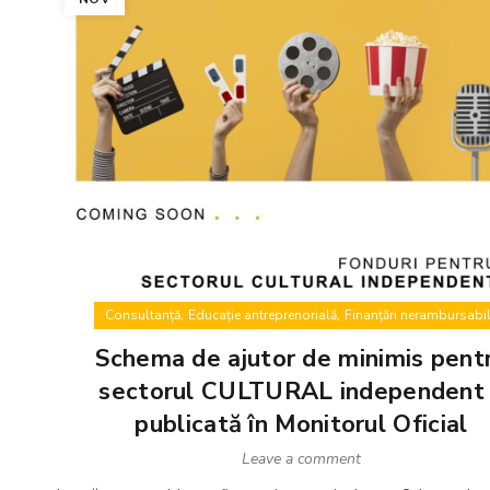
,
,
Consultanță
Educație antreprenorială
Finanțări nerambursabi
Schema de ajutor de minimis pent
sectorul CULTURAL independent
publicată în Monitorul Oficial
Leave a comment