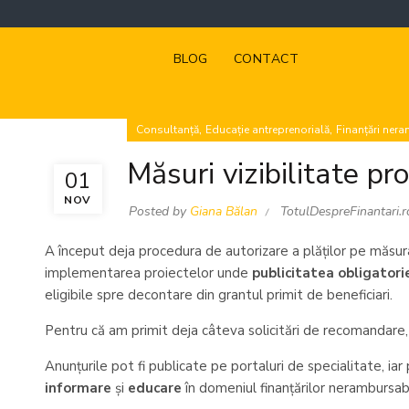
BLOG
CONTACT
,
,
Consultanță
Educație antreprenorială
Finanțări ner
Măsuri vizibilitate 
01
NOV
Posted by
Giana Bălan
TotulDespreFinantari.r
A început deja procedura de autorizare a plăților pe măsur
implementarea proiectelor unde
publicitatea obligator
eligibile spre decontare din grantul primit de beneficiari.
Pentru că am primit deja câteva solicitări de recomandare
Anunțurile pot fi publicate pe portaluri de specialitate, iar
informare
și
educare
în domeniul finanțărilor nerambursabi