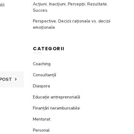
Acțiuni. Inacțiuni. Percepții. Rezultate.
lii
Succes.
Perspective. Decizii raționale vs. decizii
emoționale
CATEGORII
Coaching
Consultanță
 POST
Diaspora
Educație antreprenorială
Finanțări nerambursabile
Mentorat
Personal