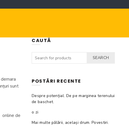
CAUTĂ
SEARCH
va demara
POSTĂRI RECENTE
nțuri sunt
Despre potențial. De pe marginea terenului
de baschet.
o zi
e online de
Mai multe pălării, același drum. Povestiri.