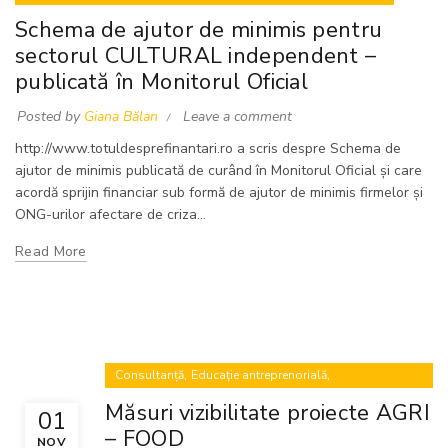
Schema de ajutor de minimis pentru
sectorul CULTURAL independent –
publicată în Monitorul Oficial
Posted by
Giana Bălan
Leave a comment
http://www.totuldesprefinantari.ro a scris despre Schema de
ajutor de minimis publicată de curând în Monitorul Oficial și care
acordă sprijin financiar sub formă de ajutor de minimis firmelor și
ONG-urilor afectare de criza...
Read More
,
,
Consultanță
Educație antreprenorială
,
Finanțări nerambursabile
Proiecte europene
Măsuri vizibilitate proiecte AGRI
01
– FOOD
NOV