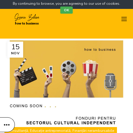
By continuing to browse, you are agreeing to our use of cookies.
OK
15
NOV
,
,
Consultanță
Educație antreprenorială
Finanțări nerambursabile