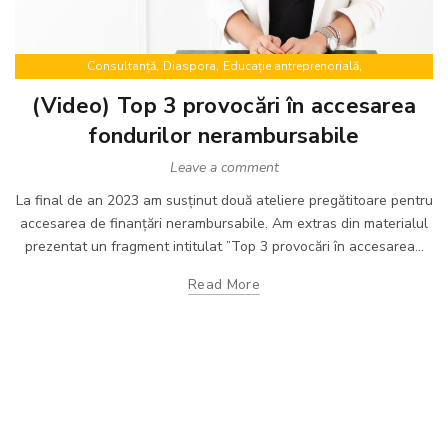
,
,
,
Consultanță
Diaspora
Educație antreprenorială
,
,
,
Finanțări nerambursabile
Mentorat
Proiecte europene
Training
(Video) Top 3 provocări în accesarea
fondurilor nerambursabile
Leave a comment
La final de an 2023 am susținut două ateliere pregătitoare pentru
accesarea de finanțări nerambursabile. Am extras din materialul
prezentat un fragment intitulat ”Top 3 provocări în accesarea...
Read More