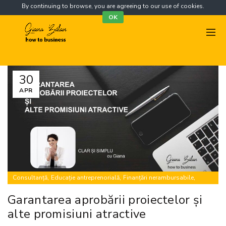
By continuing to browse, you are agreeing to our use of cookies.
OK
30
APR
,
,
,
Consultanță
Educație antreprenorială
Finanțări nerambursabile
,
,
Mentorat
Proiecte europene
Training
Garantarea aprobării proiectelor și
alte promisiuni atractive