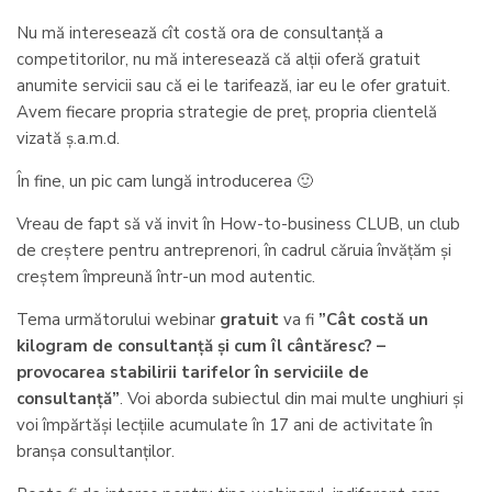
Nu mă interesează cît costă ora de consultanță a
competitorilor, nu mă interesează că alții oferă gratuit
anumite servicii sau că ei le tarifează, iar eu le ofer gratuit.
Avem fiecare propria strategie de preț, propria clientelă
vizată ș.a.m.d.
În fine, un pic cam lungă introducerea 🙂
Vreau de fapt să vă invit în How-to-business CLUB, un club
de creștere pentru antreprenori, în cadrul căruia învățăm și
creștem împreună într-un mod autentic.
Tema următorului webinar
gratuit
va fi
”Cât costă un
kilogram de consultanță și cum îl cântăresc? –
provocarea stabilirii tarifelor în serviciile de
consultanță”
. Voi aborda subiectul din mai multe unghiuri și
voi împărtăși lecțiile acumulate în 17 ani de activitate în
branșa consultanților.