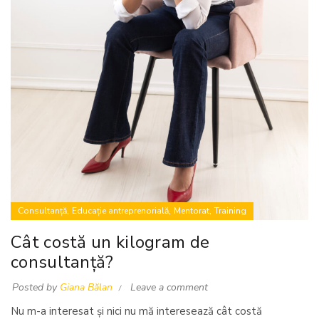
,
,
,
Consultanță
Educație antreprenorială
Mentorat
Training
Cât costă un kilogram de
consultanță?
Posted by
Giana Bălan
Leave a comment
Nu m-a interesat și nici nu mă interesează cât costă