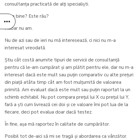
consultanța practicată de alți specialiști.
Este bine? Este rău?
Habar nu am.
Nu de azi sau de ieri nu mă interesează, ci nici nu m-a
interesat vreodată.
Știu cât costă anumite tipuri de servicii de consultanță
pentru că le-am cumpărat și am plătit pentru ele, dar nu m-a
interesat dacă este mult sau puțin comparativ cu alte prețuri
din piață atâta timp cât am fost mulțumită de valoarea
primită. Am evaluat dacă este mult sau puțin raportat la un
schimb echitabil. Nu pot compara prețul lui X cu prețul lui Y,
fară a ști cum livrează cei doi și ce valoare îmi pot lua de la
fiecare, deci pot evalua doar dacă testez.
În fine, așa mă raportez în calitate de cumpărător.
Posibil tot de-aici să mi se tragă și abordarea ca vânzător.