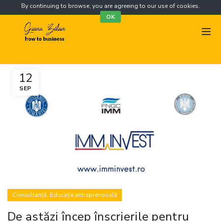
By continuing to browse, you are agreeing to our use of cookies.
OK
12
SEP
,
Consultanță
Educație antreprenorială
De astăzi încep înscrierile pentru