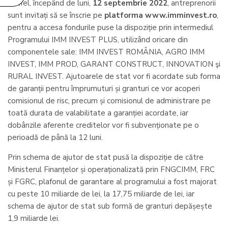
Astfel, începând de luni,
12 septembrie 2022
, antreprenorii
sunt invitați să se înscrie pe
platforma www.imminvest.ro
,
pentru a accesa fondurile puse la dispoziție prin intermediul
Programului IMM INVEST PLUS, utilizând oricare din
componentele sale: IMM INVEST ROMÂNIA, AGRO IMM
INVEST, IMM PROD, GARANT CONSTRUCT, INNOVATION şi
RURAL INVEST. Ajutoarele de stat vor fi acordate sub forma
de garanții pentru împrumuturi și granturi ce vor acoperi
comisionul de risc, precum și comisionul de administrare pe
toată durata de valabilitate a garanției acordate, iar
dobânzile aferente creditelor vor fi subvenționate pe o
perioadă de până la 12 luni.
Prin schema de ajutor de stat pusă la dispoziție de către
Ministerul Finanțelor și operaționalizată prin FNGCIMM, FRC
și FGRC, plafonul de garantare al programului a fost majorat
cu peste 10 miliarde de lei, la 17,75 miliarde de lei, iar
schema de ajutor de stat sub formă de granturi depășește
1,9 miliarde lei.