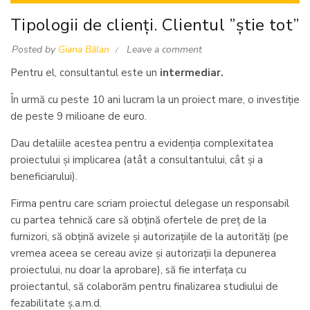
,
Mentorat
Proiecte europene
Tipologii de clienți. Clientul ”știe tot”
Posted by
Giana Bălan
Leave a comment
Pentru el, consultantul este un
intermediar.
În urmă cu peste 10 ani lucram la un proiect mare, o investiție
de peste 9 milioane de euro.
Dau detaliile acestea pentru a evidenția complexitatea
proiectului și implicarea (atât a consultantului, cât și a
beneficiarului).
Firma pentru care scriam proiectul delegase un responsabil
cu partea tehnică care să obțină ofertele de preț de la
furnizori, să obțină avizele și autorizațiile de la autorități (pe
vremea aceea se cereau avize și autorizații la depunerea
proiectului, nu doar la aprobare), să fie interfața cu
proiectantul, să colaborăm pentru finalizarea studiului de
fezabilitate ș.a.m.d.