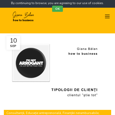
By continuing to browse, you are agreeing to our use of cookies.
OK
10
SEP
,
,
,
Consultanță
Educație antreprenorială
Finanțări nerambursabile