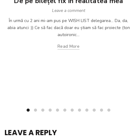
De pe bilețel fix în realitatea mea
Leave a comment
În urmă cu 2 ani mi-am pus pe WISH LIST delegarea... Da, da,
abia atunci :)) Ce să fac dacă doar eu știam să fac proiecte (ton
autoironic...
Read More
LEAVE A REPLY