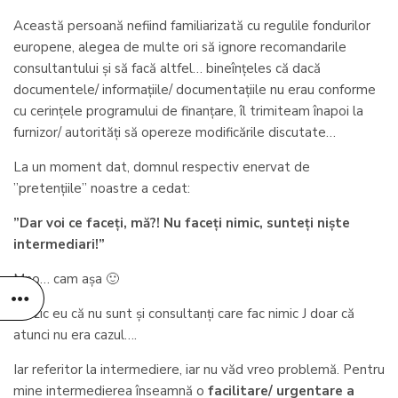
Această persoană nefiind familiarizată cu regulile fondurilor
europene, alegea de multe ori să ignore recomandarile
consultantului și să facă altfel… bineînțeles că dacă
documentele/ informațiile/ documentațiile nu erau conforme
cu cerințele programului de finanțare, îl trimiteam înapoi la
furnizor/ autorități să opereze modificările discutate…
La un moment dat, domnul respectiv enervat de
”pretențiile” noastre a cedat:
”Dar voi ce faceți, mă?! Nu faceți nimic, sunteți niște
intermediari!”
Mno… cam așa 🙂
Nu zic eu că nu sunt și consultanți care fac nimic J doar că
atunci nu era cazul….
Iar referitor la intermediere, iar nu văd vreo problemă. Pentru
mine intermedierea înseamnă o
facilitare/ urgentare a