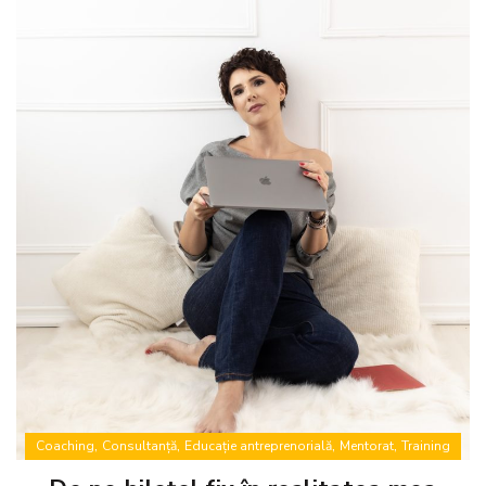
,
,
,
,
Coaching
Consultanță
Educație antreprenorială
Mentorat
Training