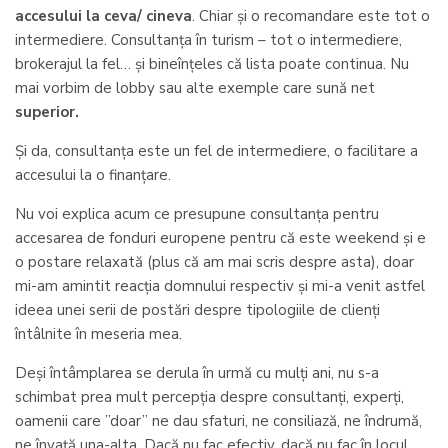
accesului la ceva/ cineva
. Chiar și o recomandare este tot o
intermediere. Consultanța în turism – tot o intermediere,
brokerajul la fel… și bineînțeles că lista poate continua. Nu
mai vorbim de lobby sau alte exemple care sună net
superior.
Și da, consultanța este un fel de intermediere, o facilitare a
accesului la o finanțare.
Nu voi explica acum ce presupune consultanța pentru
accesarea de fonduri europene pentru că este weekend și e
o postare relaxată (plus că am mai scris despre asta), doar
mi-am amintit reacția domnului respectiv și mi-a venit astfel
ideea unei serii de postări despre tipologiile de clienți
întâlnite în meseria mea.
Deși întâmplarea se derula în urmă cu mulți ani, nu s-a
schimbat prea mult percepția despre consultanți, experți,
oamenii care ”doar” ne dau sfaturi, ne consiliază, ne îndrumă,
ne învață una-alta. Dacă nu fac efectiv, dacă nu fac în locul