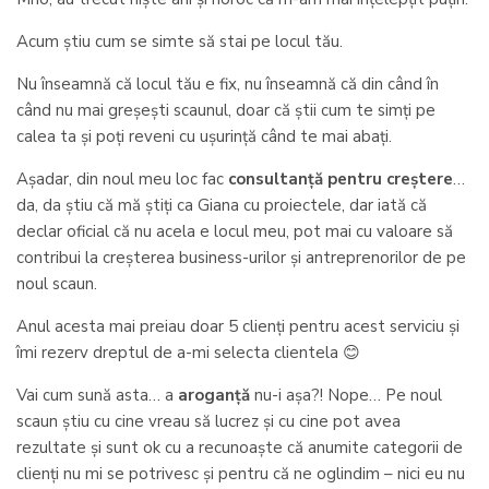
Acum știu cum se simte să stai pe locul tău.
Nu înseamnă că locul tău e fix, nu înseamnă că din când în
când nu mai greșești scaunul, doar că știi cum te simți pe
calea ta și poți reveni cu ușurință când te mai abați.
Așadar, din noul meu loc fac
consultanță pentru creștere
…
da, da știu că mă știți ca Giana cu proiectele, dar iată că
declar oficial că nu acela e locul meu, pot mai cu valoare să
contribui la creșterea business-urilor și antreprenorilor de pe
noul scaun.
Anul acesta mai preiau doar 5 clienți pentru acest serviciu și
îmi rezerv dreptul de a-mi selecta clientela 😊
Vai cum sună asta… a
aroganță
nu-i așa?! Nope… Pe noul
scaun știu cu cine vreau să lucrez și cu cine pot avea
rezultate și sunt ok cu a recunoaște că anumite categorii de
clienți nu mi se potrivesc și pentru că ne oglindim – nici eu nu