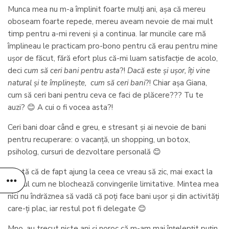
Munca mea nu m-a împlinit foarte mulți ani, așa că mereu
oboseam foarte repede, mereu aveam nevoie de mai mult
timp pentru a-mi reveni și a continua. Iar muncile care mă
împlineau le practicam pro-bono pentru că erau pentru mine
ușor de făcut, fără efort plus că-mi luam satisfacție de acolo,
deci
cum să ceri bani pentru asta
?!
Dacă este și ușor, îți vine
natural și te împlinește, cum să ceri bani
?! Chiar așa Giana,
cum să ceri bani pentru ceva ce faci de plăcere??? Tu te
auzi? 😊 A cui o fi vocea asta?!
Ceri bani doar când e greu, e stresant și ai nevoie de bani
pentru recuperare: o vacanță, un shopping, un botox,
psiholog, cursuri de dezvoltare personală 😊
Și iată că de fapt ajung la ceea ce vreau să zic, mai exact la
modul cum ne blochează convingerile limitative. Mintea mea
nici nu îndrăznea să vadă că poți face bani ușor și din activități
care-ți plac, iar restul pot fi delegate 😊
Mno, au trecut niște ani și noroc că m-am mai înțelepțit puțin.