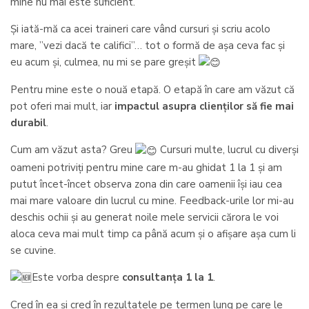
mine nu mai este suficient.
Și iată-mă ca acei traineri care vând cursuri și scriu acolo
mare, ”vezi dacă te califici”… tot o formă de așa ceva fac și
eu acum și, culmea, nu mi se pare greșit
Pentru mine este o nouă etapă. O etapă în care am văzut că
pot oferi mai mult, iar
impactul asupra clienților să fie mai
durabil
.
Cum am văzut asta? Greu
Cursuri multe, lucrul cu diverși
oameni potriviți pentru mine care m-au ghidat 1 la 1 și am
putut încet-încet observa zona din care oamenii își iau cea
mai mare valoare din lucrul cu mine. Feedback-urile lor mi-au
deschis ochii și au generat noile mele servicii cărora le voi
aloca ceva mai mult timp ca până acum și o afișare așa cum li
se cuvine.
Este vorba despre
consultanța 1 la 1
.
Cred în ea și cred în rezultatele pe termen lung pe care le