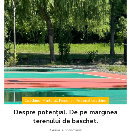
,
,
,
Coaching
Mentorat
Personal
Personal coaching
Despre potențial. De pe marginea
terenului de baschet.
Leave a comment