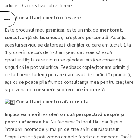
aduce. O voi realiza sub 3 forme:
Consultanța pentru creștere
Este produsul meu 𝐩𝐫𝐞𝐦𝐢𝐮𝐦, este un mix de
mentorat,
consultanță de business și creștere personală
. Apariția
acestui serviciu se datorează clienților cu care am lucrat 1 la
1 și care în decurs de 2-3 ani și-au dat voie să vadă
oportunități la care nici nu se gândeau și să se convingă
singuri că le pot valorifica. Feedback copleșitor am primit și
de la tinerii studenți pe care i-am avut de curând în practică,
așa că se poate plia frumos consultanța mea pentru creștere
și pe zona de
consiliere și orientare în carieră
.
Consultanța pentru afacerea ta
Implicarea mea îți va oferi
o nouă perspectivă despre și
pentru afacerea ta
. Nu fac nimic în locul tău, dar îți pun
întrebări incomode și mă țin de tine să îți dai răspunsuri.
Scopul este să poți vedea ambele fațete ale monedei, încât