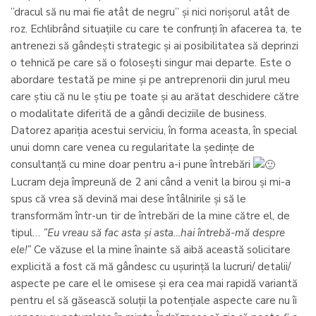
”dracul să nu mai fie atât de negru” și nici norișorul atât de
roz. Echlibrând situațiile cu care te confrunți în afacerea ta, te
antrenezi să gândești strategic și ai posibilitatea să deprinzi
o tehnică pe care să o folosești singur mai departe. Este o
abordare testată pe mine și pe antreprenorii din jurul meu
care știu că nu le știu pe toate și au arătat deschidere către
o modalitate diferită de a gândi deciziile de business.
Datorez apariția acestui serviciu, în forma aceasta, în special
unui domn care venea cu regularitate la ședințe de
consultanță cu mine doar pentru a-i pune întrebări
Lucram deja împreună de 2 ani când a venit la birou și mi-a
spus că vrea să devină mai dese întâlnirile și să le
transformăm într-un tir de întrebări de la mine către el, de
tipul…
”Eu vreau să fac asta și asta…hai întrebă-mă despre
ele!”
Ce văzuse el la mine înainte să aibă această solicitare
explicită a fost că mă gândesc cu ușurință la lucruri/ detalii/
aspecte pe care el le omisese și era cea mai rapidă variantă
pentru el să găsească soluții la potențiale aspecte care nu îi