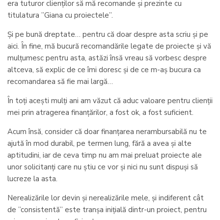
era tuturor clienților să mă recomande și prezinte cu
titulatura ”Giana cu proiectele”.
Și pe bună dreptate… pentru că doar despre asta scriu și pe
aici. În fine, mă bucură recomandările legate de proiecte și vă
mulțumesc pentru asta, astăzi însă vreau să vorbesc despre
altceva, să explic de ce îmi doresc și de ce m-aș bucura ca
recomandarea să fie mai largă…
În toți acești mulți ani am văzut că aduc valoare pentru clienții
mei prin atragerea finanțărilor, a fost ok, a fost suficient.
Acum însă, consider că doar finanțarea nerambursabilă nu te
ajută în mod durabil, pe termen lung, fără a avea și alte
aptitudini, iar de ceva timp nu am mai preluat proiecte ale
unor solicitanți care nu știu ce vor și nici nu sunt dispuși să
lucreze la asta.
Nerealizările lor devin și nerealizările mele, și indiferent cât
de ”consistentă” este tranșa inițială dintr-un proiect, pentru