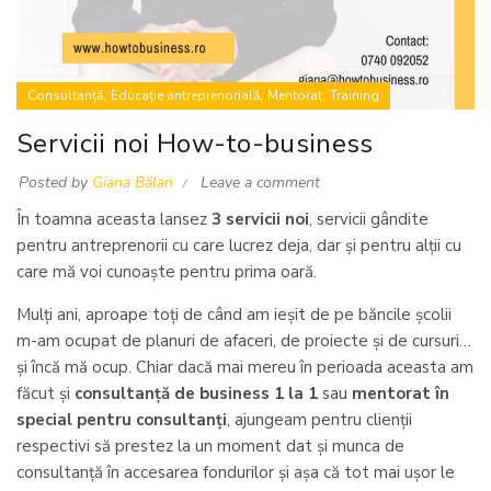
,
,
,
Consultanță
Educație antreprenorială
Mentorat
Training
Servicii noi How-to-business
Posted by
Giana Bălan
Leave a comment
În toamna aceasta lansez
3 servicii noi
, servicii gândite
pentru antreprenorii cu care lucrez deja, dar și pentru alții cu
care mă voi cunoaște pentru prima oară.
Mulți ani, aproape toți de când am ieșit de pe băncile școlii
m-am ocupat de planuri de afaceri, de proiecte și de cursuri…
și încă mă ocup. Chiar dacă mai mereu în perioada aceasta am
făcut și
consultanță de business 1 la 1
sau
mentorat în
special pentru consultanți
, ajungeam pentru clienții
respectivi să prestez la un moment dat și munca de
consultanță în accesarea fondurilor și așa că tot mai ușor le