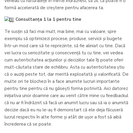
veneau cu naturalețe în minte.Îndrăznesc să zic că poate fi o
formă accelerată de creștere pentru afacerea ta.
Consultanța 1 la 1 pentru tine
Te susțin să faci mai mult, mai bine, mai cu valoare, spre
exemplu să optimizezi procese, produse, servicii și bugete
într-un mod care să te reprezinte, să fie aliniat cu tine. Dacă
vei lucra cu seriozitate și consecvență tu cu tine, vei vedea
cum autenticitatea acțiunilor și deciziilor tale îți poate oferi
mult-căutata stare de echilibru. Asta cu autenticitatea știu
că o auziți peste tot, dar merită exploatată și valorificată. De
multe ori te blochezi în a face anumite lucruri importante
pentru tine pentru că nu găsești forma potrivită. Aici datorez
inițiativa unor doamne care au venit către mine cu feedbackul
că nu ar fi îndrăznit să facă un anumit lucru sau să ia o anumită
decizie dacă eu nu le-aș fi demonstart că ele deja făcuseră
lucrul respectiv în alte forme și atât de ușor a fost să aibă
încrederea că se poate.