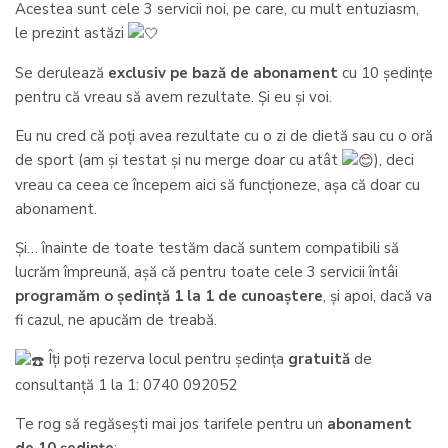
Acestea sunt cele 3 servicii noi, pe care, cu mult entuziasm,
le prezint astăzi
Se derulează
exclusiv pe bază de abonament
cu 10 ședințe
pentru că vreau să avem rezultate. Și eu și voi.
Eu nu cred că poți avea rezultate cu o zi de dietă sau cu o oră
de sport (am și testat și nu merge doar cu atât
), deci
vreau ca ceea ce începem aici să funcționeze, așa că doar cu
abonament.
Și… înainte de toate testăm dacă suntem compatibili să
lucrăm împreună, așă că pentru toate cele 3 servicii întâi
programăm o ședință 1 la 1 de cunoaștere
, și apoi, dacă va
fi cazul, ne apucăm de treabă.
Îți poți rezerva locul pentru ședința
gratuită
de
consultanță 1 la 1: 0740 092052
Te rog să regăsești mai jos tarifele pentru un
abonament
de 10 ședințe
: