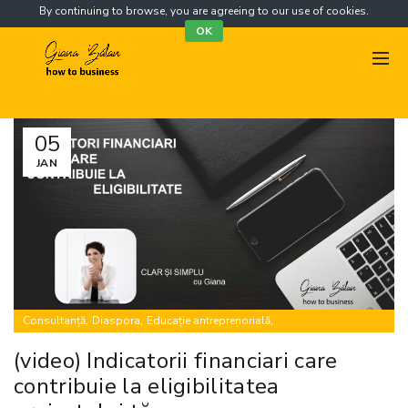
By continuing to browse, you are agreeing to our use of cookies.
OK
05
JAN
,
,
,
Consultanță
Diaspora
Educație antreprenorială
,
,
,
Finanțări nerambursabile
Mentorat
Proiecte europene
Training
(video) Indicatorii financiari care
contribuie la eligibilitatea