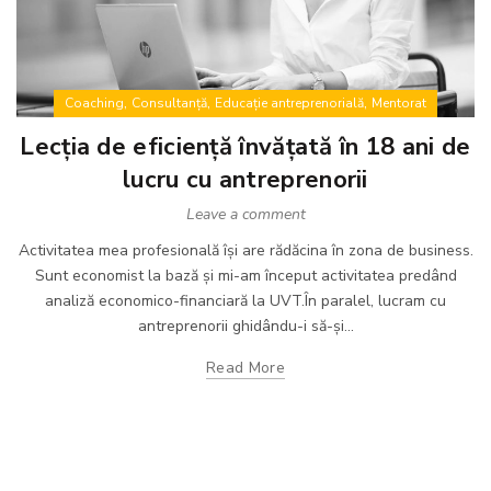
,
,
,
Coaching
Consultanță
Educație antreprenorială
Mentorat
Lecția de eficiență învățată în 18 ani de
lucru cu antreprenorii
Leave a comment
Activitatea mea profesională își are rădăcina în zona de business.
Sunt economist la bază și mi-am început activitatea predând
analiză economico-financiară la UVT.În paralel, lucram cu
antreprenorii ghidându-i să-și...
Read More